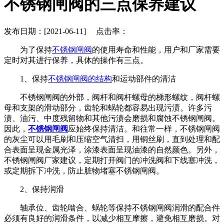
不锈钢闸阀的三点保养建议
发布日期：[2021-06-11] 点击率：
为了保持
不锈钢闸阀
的使用寿命和性能，用户和厂家需要
定时对其进行保养，具体的操作有三点。
1、保持
不锈钢闸阀的结构
和运动部件的清洁
不锈钢闸阀的外部，阀杆和阀杆螺母的梯形螺纹，阀杆螺
母和支架的滑动部分，齿轮和蜗轮都容易出现污渍。许多污
渍、油污、中度残留物和其他污渍会磨损和腐蚀不锈钢闸阀。
因此，
不锈钢闸阀
应始终保持清洁。和往常一样，不锈钢闸阀
的灰尘可以用毛刷和压缩空气清扫，用铜丝刷，直到处理和配
合表面呈现金属光泽，涂漆表面呈现油漆的自然颜色。另外，
不锈钢闸阀厂家建议，定期打开阀门的冲洗阀和下线塞冲洗，
或定期拆下冲洗，防止脏物堵塞不锈钢闸阀。
2、保持润滑
轴承位、齿轮啮合、蜗轮等保持不锈钢闸阀润滑的配合件
必须有良好的润滑条件，以减少相互摩擦，避免相互磨损。对