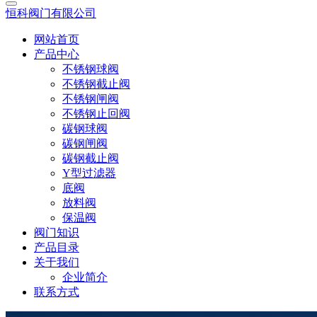
恒科阀门有限公司
网站首页
产品中心
不锈钢球阀
不锈钢截止阀
不锈钢闸阀
不锈钢止回阀
碳钢球阀
碳钢闸阀
碳钢截止阀
Y型过滤器
底阀
放料阀
保温阀
阀门知识
产品目录
关于我们
企业简介
联系方式