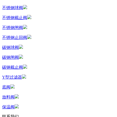
不锈钢球阀
不锈钢截止阀
不锈钢闸阀
不锈钢止回阀
碳钢球阀
碳钢闸阀
碳钢截止阀
Y型过滤器
底阀
放料阀
保温阀
联系我们