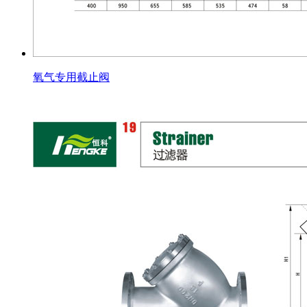
氧气专用截止阀