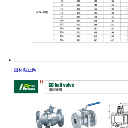
国标截止阀