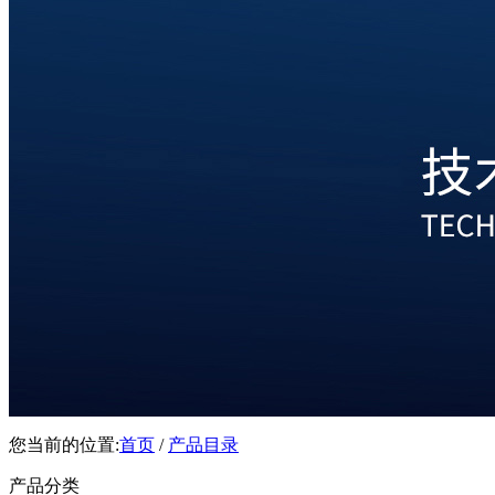
您当前的位置:
首页
/
产品目录
产品分类