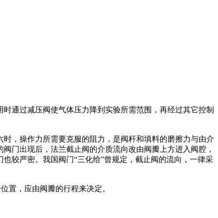
用时通过减压阀使气体压力降到实验所需范围，再经过其它控制
六时，操作力所需要克服的阻力，是阀杆和填料的磨擦力与由介
的阀门出现后，法兰截止阀的介质流向改由阀瓣上方进入阀腔，
也较严密。我国阀门“三化给”曾规定，截止阀的流向，一律采
开位置，应由阀瓣的行程来决定。