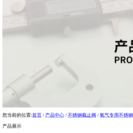
您当前的位置:
首页
/
产品中心
/
不锈钢截止阀
/
氧气专用不锈钢
产品展示