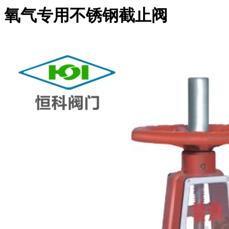
氧气专用不锈钢截止阀