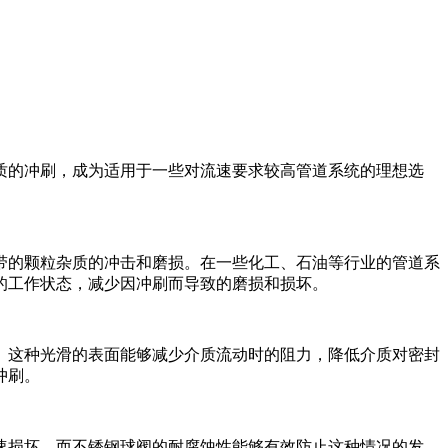
质的冲刷，成为适用于一些对流速要求较高管道系统的理想选
带的颗粒杂质的冲击和磨损。在一些化工、石油等行业的管道系
的工作状态，减少因冲刷而导致的磨损和损坏。
。这种光滑的表面能够减少介质流动时的阻力，降低介质对密封
冲刷。
速损坏，而不锈钢球阀的耐腐蚀性能够有效防止这种情况的发