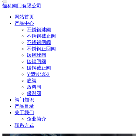
恒科阀门有限公司
网站首页
产品中心
不锈钢球阀
不锈钢截止阀
不锈钢闸阀
不锈钢止回阀
碳钢球阀
碳钢闸阀
碳钢截止阀
Y型过滤器
底阀
放料阀
保温阀
阀门知识
产品目录
关于我们
企业简介
联系方式