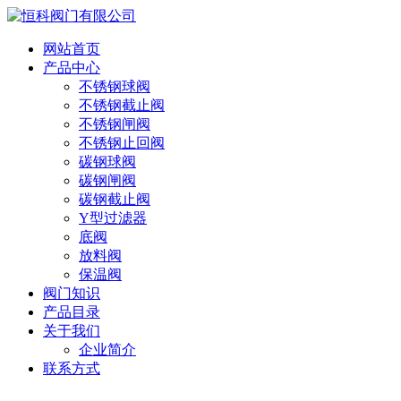
网站首页
产品中心
不锈钢球阀
不锈钢截止阀
不锈钢闸阀
不锈钢止回阀
碳钢球阀
碳钢闸阀
碳钢截止阀
Y型过滤器
底阀
放料阀
保温阀
阀门知识
产品目录
关于我们
企业简介
联系方式