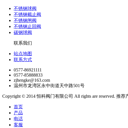
不锈钢球阀
不锈钢截止阀
不锈钢闸阀
不锈钢止回阀
碳钢球阀
联系我们
站点地图
联系方式
0577-86921111
0577-85888833
zjhengke@163.com
温州市龙湾区永中街道天中路501号
Copyright © 2014 恒科阀门有限公司 All rights are r
首页
产品
电话
客服