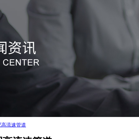
配高流速管道